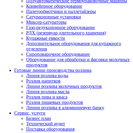
Полуавтоматические термоупаковочные машины
Конвейерное оборудование
Палетообмотчики и паллетайзеры
Сатурационные установки
Миксер-сатураторы
Газо-редукционное оборудование
РДХ (резервуар длительного хранения)
Купажные емкости
Дополнительное оборудования для купажного
отделения
Сироповарочное оборудование
Оборудование для обработки и фасовки молочных
продуктов
Готовые линии производства розлива
Линия розлива воды
Розлив напитков
Линии розлива молочных продуктов
Линия розлива масла
Розлив пива и кваса
Розлив пищевых продуктов
Линии розлива в алюминиевую банку
Сервис, услуги
Бизнес план
Технический аудит
Поставка оборудования