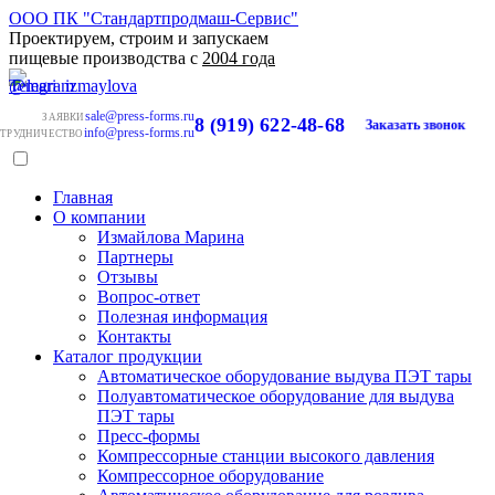
ООО ПК "Стандартпродмаш-Сервис"
Проектируем, строим и запускаем
пищевые производства с
2004 года
sale@press-forms.ru
ЗАЯВКИ
8 (919) 622-48-68
Заказать звонок
info@press-forms.ru
ТРУДНИЧЕСТВО
Главная
О компании
Измайлова Марина
Партнеры
Отзывы
Вопрос-ответ
Полезная информация
Контакты
Каталог продукции
Автоматическое оборудование выдува ПЭТ тары
Полуавтоматическое оборудование для выдува
ПЭТ тары
Пресс-формы
Компрессорные станции высокого давления
Компрессорное оборудование