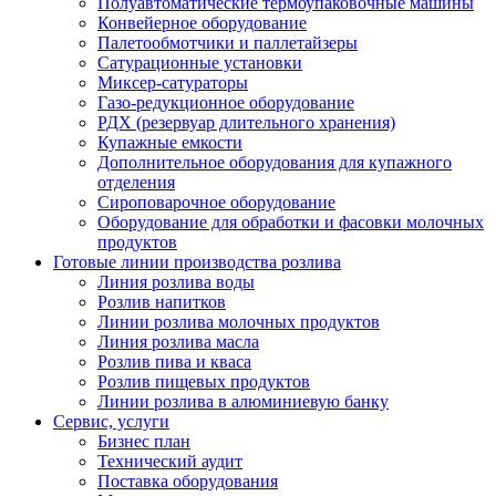
Полуавтоматические термоупаковочные машины
Конвейерное оборудование
Палетообмотчики и паллетайзеры
Сатурационные установки
Миксер-сатураторы
Газо-редукционное оборудование
РДХ (резервуар длительного хранения)
Купажные емкости
Дополнительное оборудования для купажного
отделения
Сироповарочное оборудование
Оборудование для обработки и фасовки молочных
продуктов
Готовые линии производства розлива
Линия розлива воды
Розлив напитков
Линии розлива молочных продуктов
Линия розлива масла
Розлив пива и кваса
Розлив пищевых продуктов
Линии розлива в алюминиевую банку
Сервис, услуги
Бизнес план
Технический аудит
Поставка оборудования