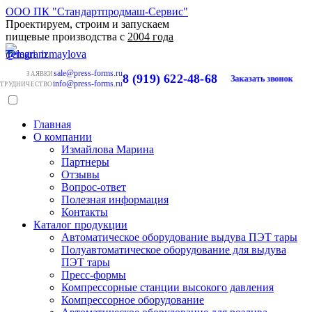
ООО ПК "Стандартпродмаш-Сервис"
Проектируем, строим и запускаем
пищевые производства с
2004 года
sale@press-forms.ru
ЗАЯВКИ
8 (919) 622-48-68
Заказать звонок
info@press-forms.ru
ТРУДНИЧЕСТВО
Главная
О компании
Измайлова Марина
Партнеры
Отзывы
Вопрос-ответ
Полезная информация
Контакты
Каталог продукции
Автоматическое оборудование выдува ПЭТ тары
Полуавтоматическое оборудование для выдува
ПЭТ тары
Пресс-формы
Компрессорные станции высокого давления
Компрессорное оборудование