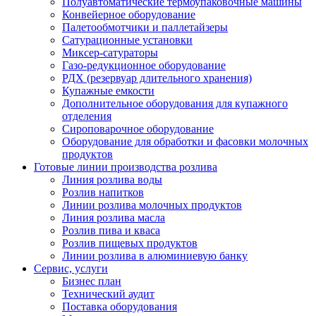
Полуавтоматические термоупаковочные машины
Конвейерное оборудование
Палетообмотчики и паллетайзеры
Сатурационные установки
Миксер-сатураторы
Газо-редукционное оборудование
РДХ (резервуар длительного хранения)
Купажные емкости
Дополнительное оборудования для купажного
отделения
Сироповарочное оборудование
Оборудование для обработки и фасовки молочных
продуктов
Готовые линии производства розлива
Линия розлива воды
Розлив напитков
Линии розлива молочных продуктов
Линия розлива масла
Розлив пива и кваса
Розлив пищевых продуктов
Линии розлива в алюминиевую банку
Сервис, услуги
Бизнес план
Технический аудит
Поставка оборудования