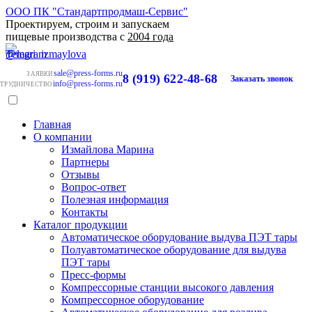
ООО ПК "Стандартпродмаш-Сервис"
Проектируем, строим и запускаем
пищевые производства с
2004 года
sale@press-forms.ru
ЗАЯВКИ
8 (919) 622-48-68
Заказать звонок
info@press-forms.ru
ТРУДНИЧЕСТВО
Главная
О компании
Измайлова Марина
Партнеры
Отзывы
Вопрос-ответ
Полезная информация
Контакты
Каталог продукции
Автоматическое оборудование выдува ПЭТ тары
Полуавтоматическое оборудование для выдува
ПЭТ тары
Пресс-формы
Компрессорные станции высокого давления
Компрессорное оборудование