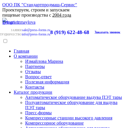
ООО ПК "Стандартпродмаш-Сервис"
Проектируем, строим и запускаем
пищевые производства с
2004 года
sale@press-forms.ru
ЗАЯВКИ
8 (919) 622-48-68
Заказать звонок
info@press-forms.ru
ТРУДНИЧЕСТВО
Главная
О компании
Измайлова Марина
Партнеры
Отзывы
Вопрос-ответ
Полезная информация
Контакты
Каталог продукции
Автоматическое оборудование выдува ПЭТ тары
Полуавтоматическое оборудование для выдува
ПЭТ тары
Пресс-формы
Компрессорные станции высокого давления
Компрессорное оборудование