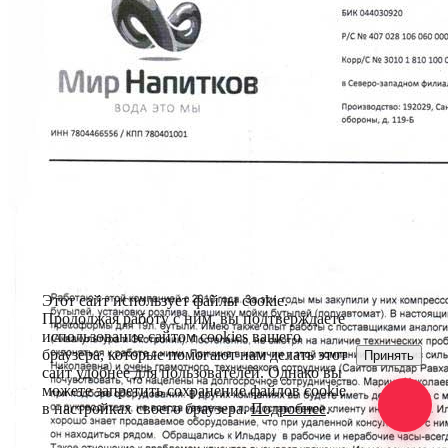
Этот сайт использует файлы cookie.
Продолжая работу с ним, вы подтверждаете
использование сайтом cookies вашего
браузера, которые помогают нам делать этот
Принять
сайт удобнее для пользователей. Однако вы
можете запретить сохранение файлов cookie
в настройках своего браузера.
Подробнее
.