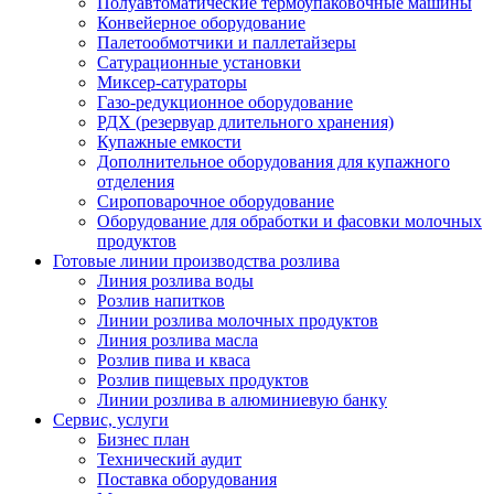
Полуавтоматические термоупаковочные машины
Конвейерное оборудование
Палетообмотчики и паллетайзеры
Сатурационные установки
Миксер-сатураторы
Газо-редукционное оборудование
РДХ (резервуар длительного хранения)
Купажные емкости
Дополнительное оборудования для купажного
отделения
Сироповарочное оборудование
Оборудование для обработки и фасовки молочных
продуктов
Готовые линии производства розлива
Линия розлива воды
Розлив напитков
Линии розлива молочных продуктов
Линия розлива масла
Розлив пива и кваса
Розлив пищевых продуктов
Линии розлива в алюминиевую банку
Сервис, услуги
Бизнес план
Технический аудит
Поставка оборудования