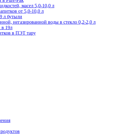
 в Pure-Pak
дкостей, масел 5,0-10,0 л
питков от 5,0-10,0 л
9 л бутыли
ной, негазированной воды в стекло 0,2-2,0 л
 в 19л
итков в ПЭТ тару
ления
продуктов