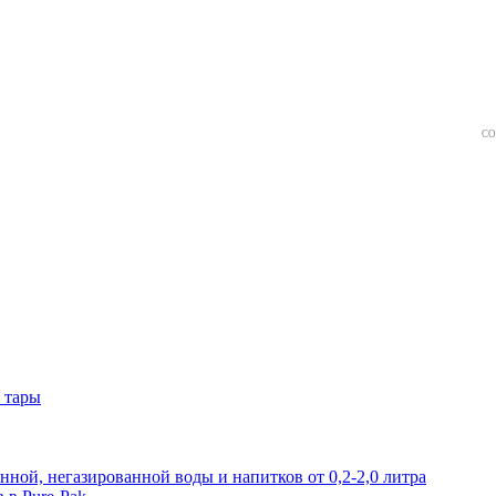
СО
 тары
нной, негазированной воды и напитков от 0,2-2,0 литра