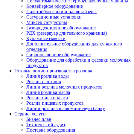
Полуавтоматические термоупаковочные машины
Конвейерное оборудование
Палетообмотчики и паллетайзеры
Сатурационные установки
Миксер-сатураторы
Газо-редукционное оборудование
РДХ (резервуар длительного хранения)
Купажные емкости
Дополнительное оборудования для купажного
отделения
Сироповарочное оборудование
Оборудование для обработки и фасовки молочных
продуктов
Готовые линии производства розлива
Линия розлива воды
Розлив напитков
Линии розлива молочных продуктов
Линия розлива масла
Розлив пива и кваса
Розлив пищевых продуктов
Линии розлива в алюминиевую банку
Сервис, услуги
Бизнес план
Технический аудит
Поставка оборудования