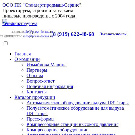
ООО ПК "Стандартпродмаш-Сервис"
Проектируем, строим и запускаем
пищевые производства с
2004 года
sale@press-forms.ru
ЗАЯВКИ
8 (919) 622-48-68
Заказать звонок
info@press-forms.ru
ТРУДНИЧЕСТВО
Главная
О компании
Измайлова Марина
Партнеры
Отзывы
Вопрос-ответ
Полезная информация
Контакты
Каталог продукции
Автоматическое оборудование выдува ПЭТ тары
Полуавтоматическое оборудование для выдува
ПЭТ тары
Пресс-формы
Компрессорные станции высокого давления
Компрессорное оборудование