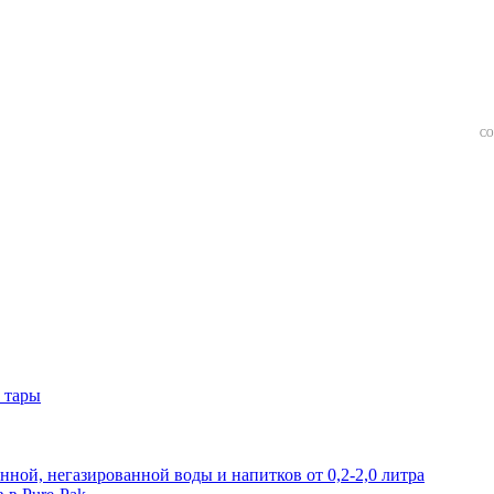
СО
 тары
нной, негазированной воды и напитков от 0,2-2,0 литра