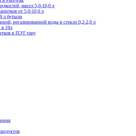
 в Pure-Pak
дкостей, масел 5,0-10,0 л
питков от 5,0-10,0 л
9 л бутыли
ной, негазированной воды в стекло 0,2-2,0 л
 в 19л
итков в ПЭТ тару
ления
продуктов