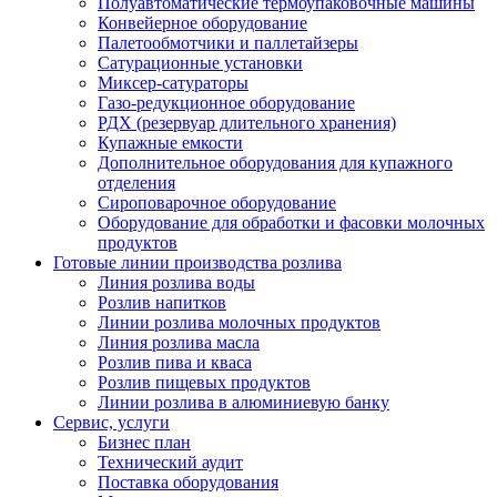
Полуавтоматические термоупаковочные машины
Конвейерное оборудование
Палетообмотчики и паллетайзеры
Сатурационные установки
Миксер-сатураторы
Газо-редукционное оборудование
РДХ (резервуар длительного хранения)
Купажные емкости
Дополнительное оборудования для купажного
отделения
Сироповарочное оборудование
Оборудование для обработки и фасовки молочных
продуктов
Готовые линии производства розлива
Линия розлива воды
Розлив напитков
Линии розлива молочных продуктов
Линия розлива масла
Розлив пива и кваса
Розлив пищевых продуктов
Линии розлива в алюминиевую банку
Сервис, услуги
Бизнес план
Технический аудит
Поставка оборудования