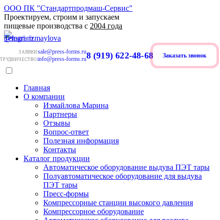
ООО ПК "Стандартпродмаш-Сервис"
Проектируем, строим и запускаем
пищевые производства с
2004 года
sale@press-forms.ru
ЗАЯВКИ
8 (919) 622-48-68
Заказать звонок
info@press-forms.ru
ТРУДНИЧЕСТВО
Главная
О компании
Измайлова Марина
Партнеры
Отзывы
Вопрос-ответ
Полезная информация
Контакты
Каталог продукции
Автоматическое оборудование выдува ПЭТ тары
Полуавтоматическое оборудование для выдува
ПЭТ тары
Пресс-формы
Компрессорные станции высокого давления
Компрессорное оборудование