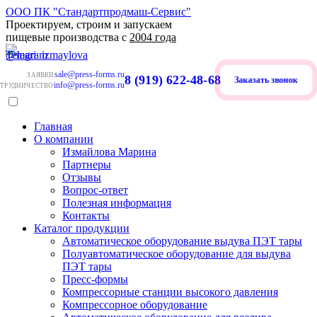
ООО ПК "Стандартпродмаш-Сервис"
Проектируем, строим и запускаем
пищевые производства с
2004 года
sale@press-forms.ru
ЗАЯВКИ
8 (919) 622-48-68
Заказать звонок
info@press-forms.ru
ТРУДНИЧЕСТВО
Главная
О компании
Измайлова Марина
Партнеры
Отзывы
Вопрос-ответ
Полезная информация
Контакты
Каталог продукции
Автоматическое оборудование выдува ПЭТ тары
Полуавтоматическое оборудование для выдува
ПЭТ тары
Пресс-формы
Компрессорные станции высокого давления
Компрессорное оборудование