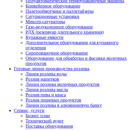
Полуавтоматические термоупаковочные машины
Конвейерное оборудование
Палетообмотчики и паллетайзеры
Сатурационные установки
Миксер-сатураторы
Газо-редукционное оборудование
РДХ (резервуар длительного хранения)
Купажные емкости
Дополнительное оборудования для купажного
отделения
Сироповарочное оборудование
Оборудование для обработки и фасовки молочных
продуктов
Готовые линии производства розлива
Линия розлива воды
Розлив напитков
Линии розлива молочных продуктов
Линия розлива масла
Розлив пива и кваса
Розлив пищевых продуктов
Линии розлива в алюминиевую банку
Сервис, услуги
Бизнес план
Технический аудит
Поставка оборудования