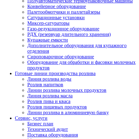
Полуавтоматические термоупаковочные машины
Конвейерное оборудование
Палетообмотчики и паллетайзеры
Сатурационные установки
Миксер-сатураторы
Газо-редукционное оборудование
РДХ (резервуар длительного хранения)
Купажные емкости
Дополнительное оборудования для купажного
отделения
Сироповарочное оборудование
Оборудование для обработки и фасовки молочных
продуктов
Готовые линии производства розлива
Линия розлива воды
Розлив напитков
Линии розлива молочных продуктов
Линия розлива масла
Розлив пива и кваса
Розлив пищевых продуктов
Линии розлива в алюминиевую банку
Сервис, услуги
Бизнес план
Технический аудит
Поставка оборудования