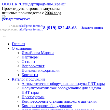
ООО ПК "Стандартпродмаш-Сервис"
Проектируем, строим и запускаем
пищевые производства с
2004 года
sale@press-forms.ru
ЗАЯВКИ
8 (919) 622-48-68
Заказать звонок
info@press-forms.ru
ТРУДНИЧЕСТВО
Главная
О компании
Измайлова Марина
Партнеры
Отзывы
Вопрос-ответ
Полезная информация
Контакты
Каталог продукции
Автоматическое оборудование выдува ПЭТ тары
Полуавтоматическое оборудование для выдува
ПЭТ тары
Пресс-формы
Компрессорные станции высокого давления
Компрессорное оборудование