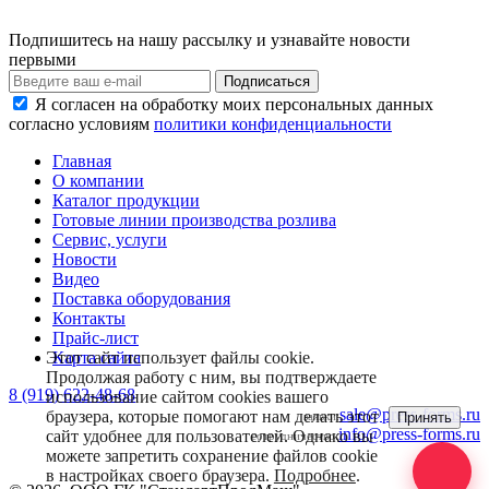
Подпишитесь на нашу рассылку и узнавайте новости
первыми
Я согласен на обработку моих персональных данных
согласно условиям
политики конфиденциальности
Главная
О компании
Каталог продукции
Готовые линии производства розлива
Сервис, услуги
Новости
Видео
Поставка оборудования
Контакты
Прайс-лист
Этот сайт использует файлы cookie.
Карта сайта
Продолжая работу с ним, вы подтверждаете
8 (919) 622-48-68
использование сайтом cookies вашего
sale@press-forms.ru
браузера, которые помогают нам делать этот
Принять
заявки:
info@press-forms.ru
сайт удобнее для пользователей. Однако вы
сотрудничество:
можете запретить сохранение файлов cookie
в настройках своего браузера.
Подробнее
.