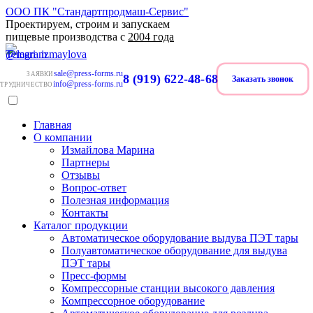
ООО ПК "Стандартпродмаш-Сервис"
Проектируем, строим и запускаем
пищевые производства с
2004 года
sale@press-forms.ru
ЗАЯВКИ
8 (919) 622-48-68
Заказать звонок
info@press-forms.ru
ТРУДНИЧЕСТВО
Главная
О компании
Измайлова Марина
Партнеры
Отзывы
Вопрос-ответ
Полезная информация
Контакты
Каталог продукции
Автоматическое оборудование выдува ПЭТ тары
Полуавтоматическое оборудование для выдува
ПЭТ тары
Пресс-формы
Компрессорные станции высокого давления
Компрессорное оборудование