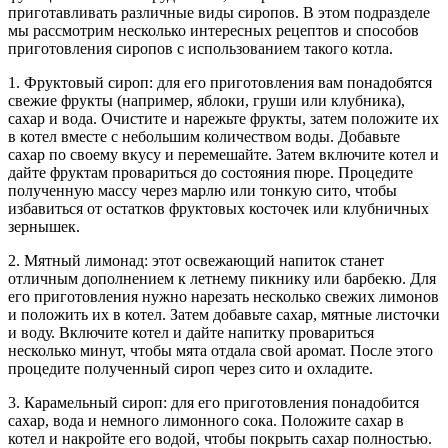
приготавливать различные виды сиропов. В этом подразделе
мы рассмотрим несколько интересных рецептов и способов
приготовления сиропов с использованием такого котла.
1. Фруктовый сироп: для его приготовления вам понадобятся
свежие фрукты (например, яблоки, груши или клубника),
сахар и вода. Очистите и нарежьте фрукты, затем положите их
в котел вместе с небольшим количеством воды. Добавьте
сахар по своему вкусу и перемешайте. Затем включите котел и
дайте фруктам провариться до состояния пюре. Процедите
полученную массу через марлю или тонкую сито, чтобы
избавиться от остатков фруктовых косточек или клубничных
зернышек.
2. Мятный лимонад: этот освежающий напиток станет
отличным дополнением к летнему пикнику или барбекю. Для
его приготовления нужно нарезать несколько свежих лимонов
и положить их в котел. Затем добавьте сахар, мятные листочки
и воду. Включите котел и дайте напитку провариться
несколько минут, чтобы мята отдала свой аромат. После этого
процедите полученный сироп через сито и охладите.
3. Карамельный сироп: для его приготовления понадобится
сахар, вода и немного лимонного сока. Положите сахар в
котел и накройте его водой, чтобы покрыть сахар полностью.