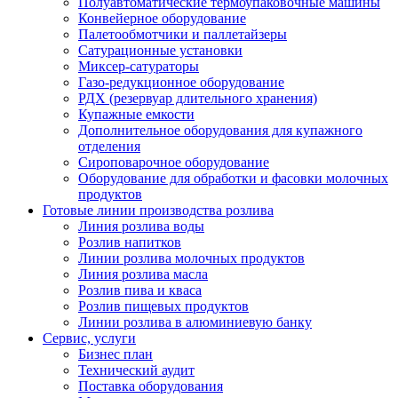
Полуавтоматические термоупаковочные машины
Конвейерное оборудование
Палетообмотчики и паллетайзеры
Сатурационные установки
Миксер-сатураторы
Газо-редукционное оборудование
РДХ (резервуар длительного хранения)
Купажные емкости
Дополнительное оборудования для купажного
отделения
Сироповарочное оборудование
Оборудование для обработки и фасовки молочных
продуктов
Готовые линии производства розлива
Линия розлива воды
Розлив напитков
Линии розлива молочных продуктов
Линия розлива масла
Розлив пива и кваса
Розлив пищевых продуктов
Линии розлива в алюминиевую банку
Сервис, услуги
Бизнес план
Технический аудит
Поставка оборудования