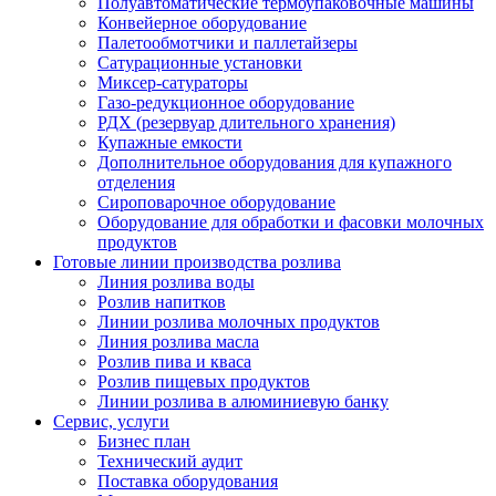
Полуавтоматические термоупаковочные машины
Конвейерное оборудование
Палетообмотчики и паллетайзеры
Сатурационные установки
Миксер-сатураторы
Газо-редукционное оборудование
РДХ (резервуар длительного хранения)
Купажные емкости
Дополнительное оборудования для купажного
отделения
Сироповарочное оборудование
Оборудование для обработки и фасовки молочных
продуктов
Готовые линии производства розлива
Линия розлива воды
Розлив напитков
Линии розлива молочных продуктов
Линия розлива масла
Розлив пива и кваса
Розлив пищевых продуктов
Линии розлива в алюминиевую банку
Сервис, услуги
Бизнес план
Технический аудит
Поставка оборудования