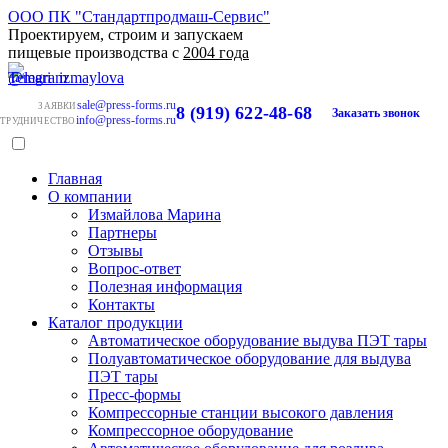
ООО ПК "Стандартпродмаш-Сервис"
Проектируем, строим и запускаем
пищевые производства с
2004 года
sale@press-forms.ru
ЗАЯВКИ
8 (919) 622-48-68
Заказать звонок
info@press-forms.ru
ТРУДНИЧЕСТВО
Главная
О компании
Измайлова Марина
Партнеры
Отзывы
Вопрос-ответ
Полезная информация
Контакты
Каталог продукции
Автоматическое оборудование выдува ПЭТ тары
Полуавтоматическое оборудование для выдува
ПЭТ тары
Пресс-формы
Компрессорные станции высокого давления
Компрессорное оборудование