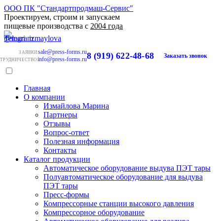
ООО ПК "Стандартпродмаш-Сервис"
Проектируем, строим и запускаем
пищевые производства с
2004 года
sale@press-forms.ru
ЗАЯВКИ
8 (919) 622-48-68
Заказать звонок
info@press-forms.ru
ТРУДНИЧЕСТВО
Главная
О компании
Измайлова Марина
Партнеры
Отзывы
Вопрос-ответ
Полезная информация
Контакты
Каталог продукции
Автоматическое оборудование выдува ПЭТ тары
Полуавтоматическое оборудование для выдува
ПЭТ тары
Пресс-формы
Компрессорные станции высокого давления
Компрессорное оборудование