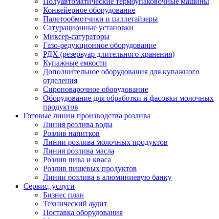
Полуавтоматические термоупаковочные машины
Конвейерное оборудование
Палетообмотчики и паллетайзеры
Сатурационные установки
Миксер-сатураторы
Газо-редукционное оборудование
РДХ (резервуар длительного хранения)
Купажные емкости
Дополнительное оборудования для купажного
отделения
Сироповарочное оборудование
Оборудование для обработки и фасовки молочных
продуктов
Готовые линии производства розлива
Линия розлива воды
Розлив напитков
Линии розлива молочных продуктов
Линия розлива масла
Розлив пива и кваса
Розлив пищевых продуктов
Линии розлива в алюминиевую банку
Сервис, услуги
Бизнес план
Технический аудит
Поставка оборудования