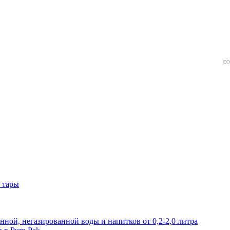
СО
 тары
нной, негазированной воды и напитков от 0,2-2,0 литра