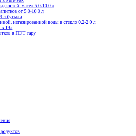
 в Pure-Pak
дкостей, масел 5,0-10,0 л
питков от 5,0-10,0 л
9 л бутыли
ной, негазированной воды в стекло 0,2-2,0 л
 в 19л
итков в ПЭТ тару
ления
продуктов