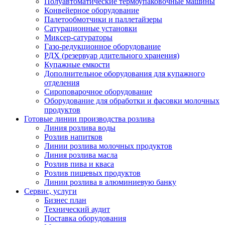
Полуавтоматические термоупаковочные машины
Конвейерное оборудование
Палетообмотчики и паллетайзеры
Сатурационные установки
Миксер-сатураторы
Газо-редукционное оборудование
РДХ (резервуар длительного хранения)
Купажные емкости
Дополнительное оборудования для купажного
отделения
Сироповарочное оборудование
Оборудование для обработки и фасовки молочных
продуктов
Готовые линии производства розлива
Линия розлива воды
Розлив напитков
Линии розлива молочных продуктов
Линия розлива масла
Розлив пива и кваса
Розлив пищевых продуктов
Линии розлива в алюминиевую банку
Сервис, услуги
Бизнес план
Технический аудит
Поставка оборудования