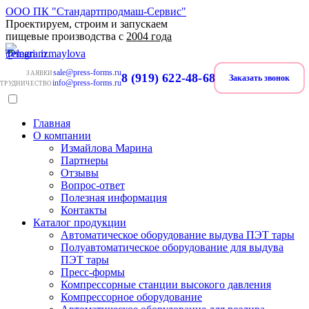
ООО ПК "Стандартпродмаш-Сервис"
Проектируем, строим и запускаем
пищевые производства с
2004 года
sale@press-forms.ru
ЗАЯВКИ
8 (919) 622-48-68
Заказать звонок
info@press-forms.ru
ТРУДНИЧЕСТВО
Главная
О компании
Измайлова Марина
Партнеры
Отзывы
Вопрос-ответ
Полезная информация
Контакты
Каталог продукции
Автоматическое оборудование выдува ПЭТ тары
Полуавтоматическое оборудование для выдува
ПЭТ тары
Пресс-формы
Компрессорные станции высокого давления
Компрессорное оборудование