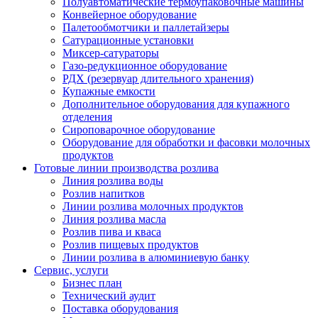
Полуавтоматические термоупаковочные машины
Конвейерное оборудование
Палетообмотчики и паллетайзеры
Сатурационные установки
Миксер-сатураторы
Газо-редукционное оборудование
РДХ (резервуар длительного хранения)
Купажные емкости
Дополнительное оборудования для купажного
отделения
Сироповарочное оборудование
Оборудование для обработки и фасовки молочных
продуктов
Готовые линии производства розлива
Линия розлива воды
Розлив напитков
Линии розлива молочных продуктов
Линия розлива масла
Розлив пива и кваса
Розлив пищевых продуктов
Линии розлива в алюминиевую банку
Сервис, услуги
Бизнес план
Технический аудит
Поставка оборудования