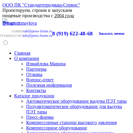
ООО ПК "Стандартпродмаш-Сервис"
Проектируем, строим и запускаем
пищевые производства с
2004 года
sale@press-forms.ru
ЗАЯВКИ
8 (919) 622-48-68
Заказать звонок
info@press-forms.ru
ТРУДНИЧЕСТВО
Главная
О компании
Измайлова Марина
Партнеры
Отзывы
Вопрос-ответ
Полезная информация
Контакты
Каталог продукции
Автоматическое оборудование выдува ПЭТ тары
Полуавтоматическое оборудование для выдува
ПЭТ тары
Пресс-формы
Компрессорные станции высокого давления
Компрессорное оборудование