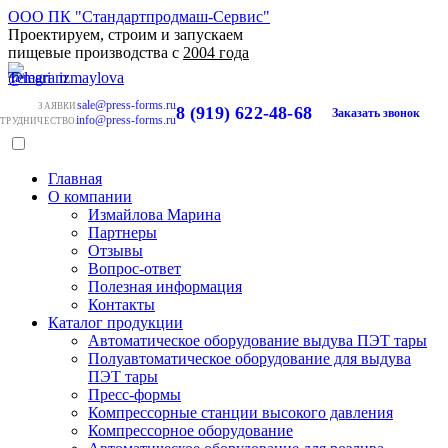
ООО ПК "Стандартпродмаш-Сервис"
Проектируем, строим и запускаем
пищевые производства с
2004 года
sale@press-forms.ru
ЗАЯВКИ
8 (919) 622-48-68
Заказать звонок
info@press-forms.ru
ТРУДНИЧЕСТВО
Главная
О компании
Измайлова Марина
Партнеры
Отзывы
Вопрос-ответ
Полезная информация
Контакты
Каталог продукции
Автоматическое оборудование выдува ПЭТ тары
Полуавтоматическое оборудование для выдува
ПЭТ тары
Пресс-формы
Компрессорные станции высокого давления
Компрессорное оборудование