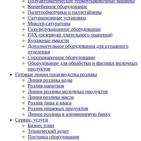
Полуавтоматические термоупаковочные машины
Конвейерное оборудование
Палетообмотчики и паллетайзеры
Сатурационные установки
Миксер-сатураторы
Газо-редукционное оборудование
РДХ (резервуар длительного хранения)
Купажные емкости
Дополнительное оборудования для купажного
отделения
Сироповарочное оборудование
Оборудование для обработки и фасовки молочных
продуктов
Готовые линии производства розлива
Линия розлива воды
Розлив напитков
Линии розлива молочных продуктов
Линия розлива масла
Розлив пива и кваса
Розлив пищевых продуктов
Линии розлива в алюминиевую банку
Сервис, услуги
Бизнес план
Технический аудит
Поставка оборудования