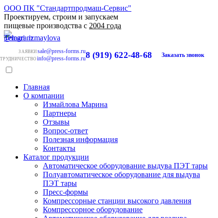
ООО ПК "Стандартпродмаш-Сервис"
Проектируем, строим и запускаем
пищевые производства с
2004 года
sale@press-forms.ru
ЗАЯВКИ
8 (919) 622-48-68
Заказать звонок
info@press-forms.ru
ТРУДНИЧЕСТВО
Главная
О компании
Измайлова Марина
Партнеры
Отзывы
Вопрос-ответ
Полезная информация
Контакты
Каталог продукции
Автоматическое оборудование выдува ПЭТ тары
Полуавтоматическое оборудование для выдува
ПЭТ тары
Пресс-формы
Компрессорные станции высокого давления
Компрессорное оборудование