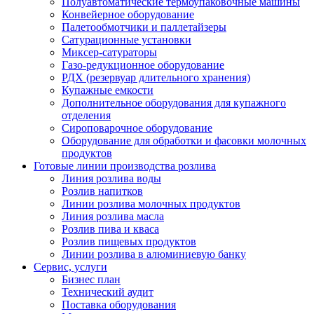
Полуавтоматические термоупаковочные машины
Конвейерное оборудование
Палетообмотчики и паллетайзеры
Сатурационные установки
Миксер-сатураторы
Газо-редукционное оборудование
РДХ (резервуар длительного хранения)
Купажные емкости
Дополнительное оборудования для купажного
отделения
Сироповарочное оборудование
Оборудование для обработки и фасовки молочных
продуктов
Готовые линии производства розлива
Линия розлива воды
Розлив напитков
Линии розлива молочных продуктов
Линия розлива масла
Розлив пива и кваса
Розлив пищевых продуктов
Линии розлива в алюминиевую банку
Сервис, услуги
Бизнес план
Технический аудит
Поставка оборудования