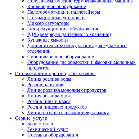
Полуавтоматические термоупаковочные машины
Конвейерное оборудование
Палетообмотчики и паллетайзеры
Сатурационные установки
Миксер-сатураторы
Газо-редукционное оборудование
РДХ (резервуар длительного хранения)
Купажные емкости
Дополнительное оборудования для купажного
отделения
Сироповарочное оборудование
Оборудование для обработки и фасовки молочных
продуктов
Готовые линии производства розлива
Линия розлива воды
Розлив напитков
Линии розлива молочных продуктов
Линия розлива масла
Розлив пива и кваса
Розлив пищевых продуктов
Линии розлива в алюминиевую банку
Сервис, услуги
Бизнес план
Технический аудит
Поставка оборудования