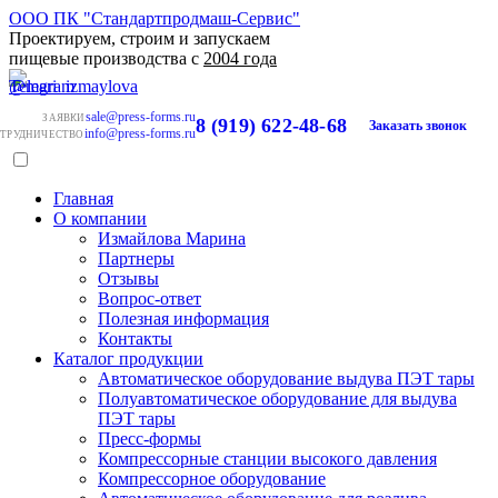
ООО ПК "Стандартпродмаш-Сервис"
Проектируем, строим и запускаем
пищевые производства с
2004 года
sale@press-forms.ru
ЗАЯВКИ
8 (919) 622-48-68
Заказать звонок
info@press-forms.ru
ТРУДНИЧЕСТВО
Главная
О компании
Измайлова Марина
Партнеры
Отзывы
Вопрос-ответ
Полезная информация
Контакты
Каталог продукции
Автоматическое оборудование выдува ПЭТ тары
Полуавтоматическое оборудование для выдува
ПЭТ тары
Пресс-формы
Компрессорные станции высокого давления
Компрессорное оборудование