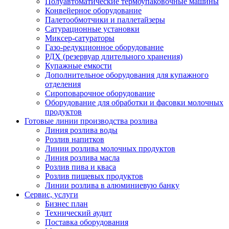
Полуавтоматические термоупаковочные машины
Конвейерное оборудование
Палетообмотчики и паллетайзеры
Сатурационные установки
Миксер-сатураторы
Газо-редукционное оборудование
РДХ (резервуар длительного хранения)
Купажные емкости
Дополнительное оборудования для купажного
отделения
Сироповарочное оборудование
Оборудование для обработки и фасовки молочных
продуктов
Готовые линии производства розлива
Линия розлива воды
Розлив напитков
Линии розлива молочных продуктов
Линия розлива масла
Розлив пива и кваса
Розлив пищевых продуктов
Линии розлива в алюминиевую банку
Сервис, услуги
Бизнес план
Технический аудит
Поставка оборудования