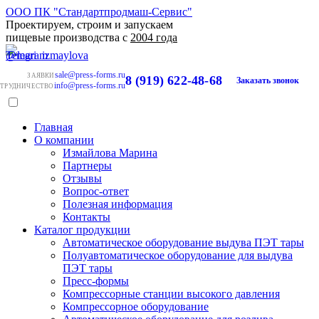
ООО ПК "Стандартпродмаш-Сервис"
Проектируем, строим и запускаем
пищевые производства с
2004 года
sale@press-forms.ru
ЗАЯВКИ
8 (919) 622-48-68
Заказать звонок
info@press-forms.ru
ТРУДНИЧЕСТВО
Главная
О компании
Измайлова Марина
Партнеры
Отзывы
Вопрос-ответ
Полезная информация
Контакты
Каталог продукции
Автоматическое оборудование выдува ПЭТ тары
Полуавтоматическое оборудование для выдува
ПЭТ тары
Пресс-формы
Компрессорные станции высокого давления
Компрессорное оборудование