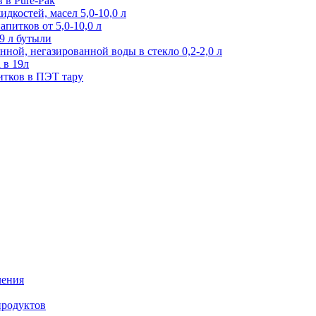
 в Pure-Pak
дкостей, масел 5,0-10,0 л
питков от 5,0-10,0 л
9 л бутыли
ной, негазированной воды в стекло 0,2-2,0 л
 в 19л
итков в ПЭТ тару
ления
продуктов