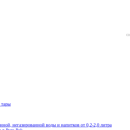
СО
 тары
нной, негазированной воды и напитков от 0,2-2,0 литра