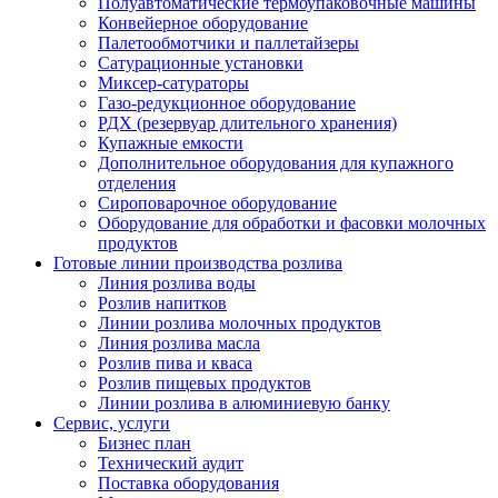
Полуавтоматические термоупаковочные машины
Конвейерное оборудование
Палетообмотчики и паллетайзеры
Сатурационные установки
Миксер-сатураторы
Газо-редукционное оборудование
РДХ (резервуар длительного хранения)
Купажные емкости
Дополнительное оборудования для купажного
отделения
Сироповарочное оборудование
Оборудование для обработки и фасовки молочных
продуктов
Готовые линии производства розлива
Линия розлива воды
Розлив напитков
Линии розлива молочных продуктов
Линия розлива масла
Розлив пива и кваса
Розлив пищевых продуктов
Линии розлива в алюминиевую банку
Сервис, услуги
Бизнес план
Технический аудит
Поставка оборудования