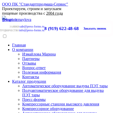
ООО ПК "Стандартпродмаш-Сервис"
Проектируем, строим и запускаем
пищевые производства с
2004 года
sale@press-forms.ru
ЗАЯВКИ
8 (919) 622-48-68
Заказать звонок
info@press-forms.ru
ТРУДНИЧЕСТВО
Главная
О компании
Измайлова Марина
Партнеры
Отзывы
Вопрос-ответ
Полезная информация
Контакты
Каталог продукции
Автоматическое оборудование выдува ПЭТ тары
Полуавтоматическое оборудование для выдува
ПЭТ тары
Пресс-формы
Компрессорные станции высокого давления
Компрессорное оборудование