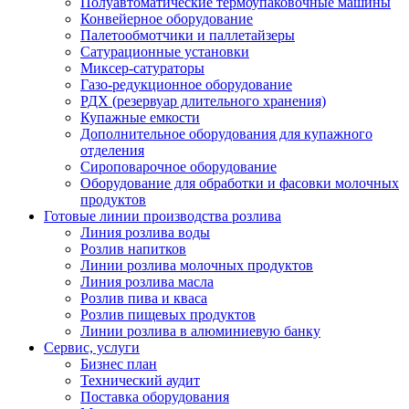
Полуавтоматические термоупаковочные машины
Конвейерное оборудование
Палетообмотчики и паллетайзеры
Сатурационные установки
Миксер-сатураторы
Газо-редукционное оборудование
РДХ (резервуар длительного хранения)
Купажные емкости
Дополнительное оборудования для купажного
отделения
Сироповарочное оборудование
Оборудование для обработки и фасовки молочных
продуктов
Готовые линии производства розлива
Линия розлива воды
Розлив напитков
Линии розлива молочных продуктов
Линия розлива масла
Розлив пива и кваса
Розлив пищевых продуктов
Линии розлива в алюминиевую банку
Сервис, услуги
Бизнес план
Технический аудит
Поставка оборудования