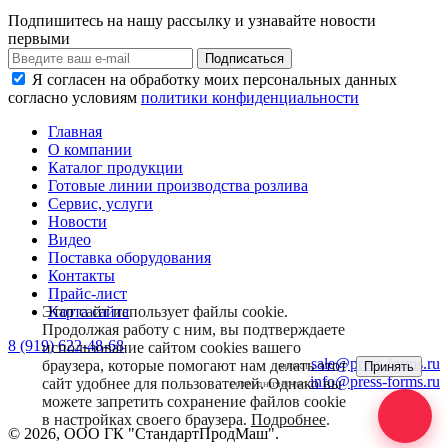
Подпишитесь на нашу рассылку и узнавайте новости
первыми
Я согласен на обработку моих персональных данных
согласно условиям
политики конфиденциальности
Главная
О компании
Каталог продукции
Готовые линии производства розлива
Сервис, услуги
Новости
Видео
Поставка оборудования
Контакты
Прайс-лист
Карта сайта
Этот сайт использует файлы cookie.
Продолжая работу с ним, вы подтверждаете
8 (919) 622-48-68
использование сайтом cookies вашего
sale@press-forms.ru
браузера, которые помогают нам делать этот
Принять
заявки:
info@press-forms.ru
сайт удобнее для пользователей. Однако вы
сотрудничество:
можете запретить сохранение файлов cookie
в настройках своего браузера.
Подробнее
.
© 2026, ООО ГК "СтандартПродМаш".