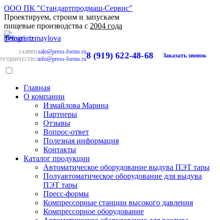
ООО ПК "Стандартпродмаш-Сервис"
Проектируем, строим и запускаем
пищевые производства с
2004 года
sale@press-forms.ru
ЗАЯВКИ
8 (919) 622-48-68
Заказать звонок
info@press-forms.ru
ТРУДНИЧЕСТВО
Главная
О компании
Измайлова Марина
Партнеры
Отзывы
Вопрос-ответ
Полезная информация
Контакты
Каталог продукции
Автоматическое оборудование выдува ПЭТ тары
Полуавтоматическое оборудование для выдува
ПЭТ тары
Пресс-формы
Компрессорные станции высокого давления
Компрессорное оборудование