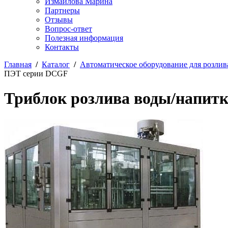
Измайлова Марина
Партнеры
Отзывы
Вопрос-ответ
Полезная информация
Контакты
Главная
/
Каталог
/
Автоматическое оборудование для розлива
ПЭТ серии DCGF
Триблок розлива воды/напит