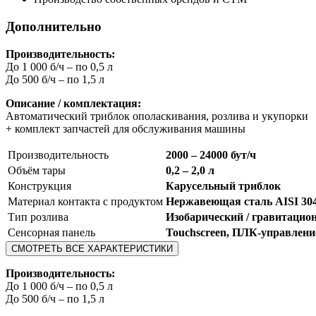
Дополнительно
Производительность:
До 1 000 б/ч – по 0,5 л
До 500 б/ч – по 1,5 л
Описание / комплектация:
Автоматический триблок ополаскивания, розлива и укупорки
+ комплект запчастей для обслуживания машины
Производительность
2000 – 24000 бут/ч
Объём тары
0,2 – 2,0 л
Конструкция
Карусельный триблок
Материал контакта с продуктом
Нержавеющая сталь AISI 30
Тип розлива
Изобарический / гравитацио
Сенсорная панель
Touchscreen, ПЛК-управлени
СМОТРЕТЬ ВСЕ ХАРАКТЕРИСТИКИ
Производительность:
До 1 000 б/ч – по 0,5 л
До 500 б/ч – по 1,5 л