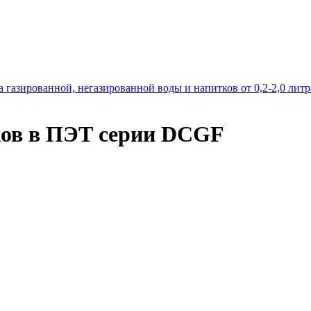
 газированной, негазированной воды и напитков от 0,2-2,0 литр
ков в ПЭТ серии DCGF