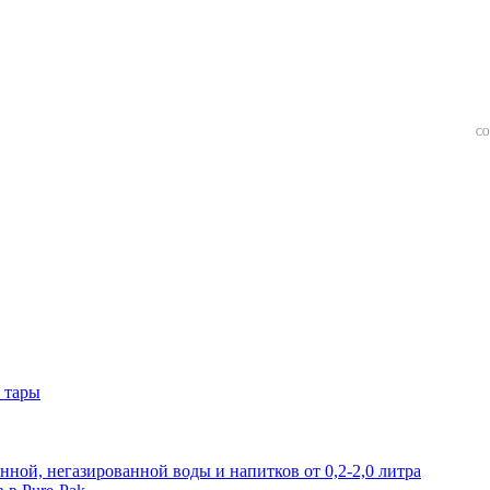
СО
 тары
нной, негазированной воды и напитков от 0,2-2,0 литра