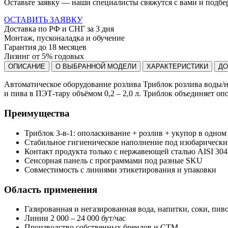
Оставьте заявку — наши специалисты свяжутся с вами и подбе
ОСТАВИТЬ ЗАЯВКУ
Доставка по РФ и СНГ за 3 дня
Монтаж, пусконаладка и обучение
Гарантия до 18 месяцев
Лизинг от 5% годовых
ОПИСАНИЕ
О ВЫБРАННОЙ МОДЕЛИ
ХАРАКТЕРИСТИКИ
ДО
Автоматическое оборудование розлива Триблок розлива воды/н
и пива в ПЭТ-тару объёмом 0,2 – 2,0 л. Триблок объединяет о
Преимущества
Триблок 3-в-1: ополаскивание + розлив + укупор в одном
Стабильное гигиеническое наполнение под изобарическ
Контакт продукта только с нержавеющей сталью AISI 304
Сенсорная панель с программами под разные SKU
Совместимость с линиями этикетирования и упаковки
Область применения
Газированная и негазированная вода, напитки, соки, пив
Линии 2 000 – 24 000 бут/час
Производство собственных брендов и СТМ