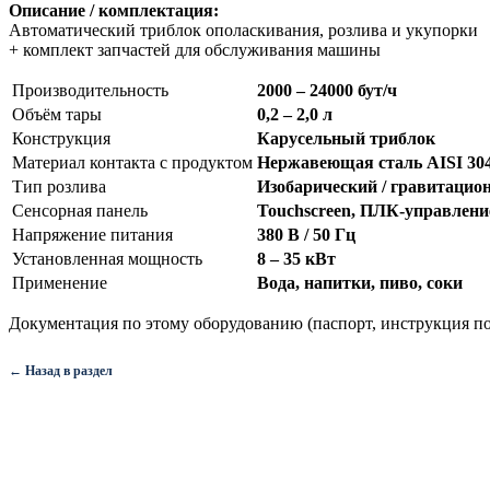
Описание / комплектация:
Автоматический триблок ополаскивания, розлива и укупорки
+ комплект запчастей для обслуживания машины
Производительность
2000 – 24000 бут/ч
Объём тары
0,2 – 2,0 л
Конструкция
Карусельный триблок
Материал контакта с продуктом
Нержавеющая сталь AISI 30
Тип розлива
Изобарический / гравитацио
Сенсорная панель
Touchscreen, ПЛК-управлени
Напряжение питания
380 В / 50 Гц
Установленная мощность
8 – 35 кВт
Применение
Вода, напитки, пиво, соки
Документация по этому оборудованию (паспорт, инструкция по
← Назад в раздел