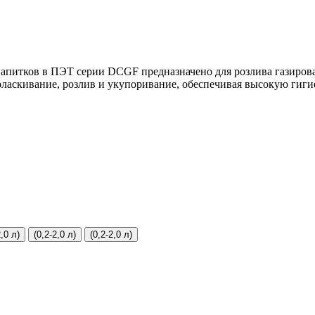
апитков в ПЭТ серии DCGF предназначено для розлива газирова
поласкивание, розлив и укупоривание, обеспечивая высокую гиги
2,0 л)
(0,2-2,0 л)
(0,2-2,0 л)