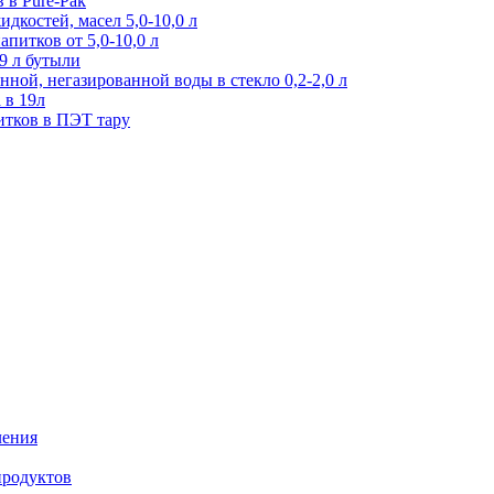
 в Pure-Pak
дкостей, масел 5,0-10,0 л
питков от 5,0-10,0 л
9 л бутыли
ной, негазированной воды в стекло 0,2-2,0 л
 в 19л
итков в ПЭТ тару
ления
продуктов