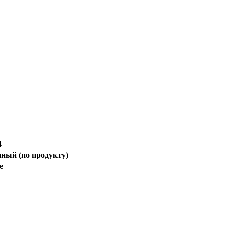
4
нный (по продукту)
е