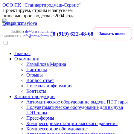
ООО ПК "Стандартпродмаш-Сервис"
Проектируем, строим и запускаем
пищевые производства с
2004 года
sale@press-forms.ru
ЗАЯВКИ
8 (919) 622-48-68
Заказать звонок
info@press-forms.ru
ТРУДНИЧЕСТВО
Главная
О компании
Измайлова Марина
Партнеры
Отзывы
Вопрос-ответ
Полезная информация
Контакты
Каталог продукции
Автоматическое оборудование выдува ПЭТ тары
Полуавтоматическое оборудование для выдува
ПЭТ тары
Пресс-формы
Компрессорные станции высокого давления
Компрессорное оборудование