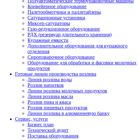
Полуавтоматические термоупаковочные машины
Конвейерное оборудование
Палетообмотчики и паллетайзеры
Сатурационные установки
Миксер-сатураторы
Газо-редукционное оборудование
РДХ (резервуар длительного хранения)
Купажные емкости
Дополнительное оборудования для купажного
отделения
Сироповарочное оборудование
Оборудование для обработки и фасовки молочных
продуктов
Готовые линии производства розлива
Линия розлива воды
Розлив напитков
Линии розлива молочных продуктов
Линия розлива масла
Розлив пива и кваса
Розлив пищевых продуктов
Линии розлива в алюминиевую банку
Сервис, услуги
Бизнес план
Технический аудит
Поставка оборудования