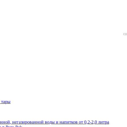
СО
 тары
нной, негазированной воды и напитков от 0,2-2,0 литра