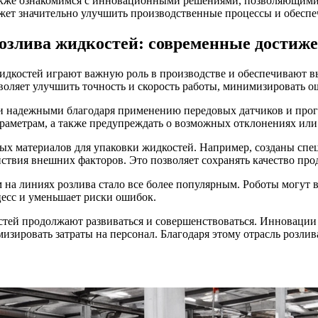
также ознакомимся с инновационными решениями, позволяющими
жет значительно улучшить производственные процессы и обеспе
розлива жидкостей: современные достиж
идкостей играют важную роль в производстве и обеспечивают в
воляет улучшить точность и скорость работы, минимизировать ош
 и надежными благодаря применению передовых датчиков и прог
араметрам, а также предупреждать о возможных отклонениях или
х материалов для упаковки жидкостей. Например, созданы спе
твия внешних факторов. Это позволяет сохранять качество прод
на линиях розлива стало все более популярным. Роботы могут в
цесс и уменьшает риски ошибок.
стей продолжают развиваться и совершенствоваться. Инновации
изировать затраты на персонал. Благодаря этому отрасль розлив