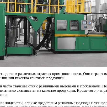
зводства в различных отраслях промышленности. Они играют в
овышении качества конечной продукции.
ей часто сталкиваются с различными вызовами и проблемами. Не
гативно сказывается на качестве продукции. Кроме того, непр
овки.
ва жидкостей, а также представим различные подходы и технол