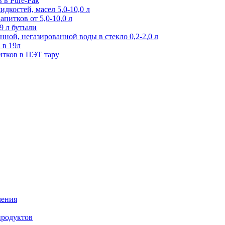
 в Pure-Pak
дкостей, масел 5,0-10,0 л
питков от 5,0-10,0 л
9 л бутыли
ной, негазированной воды в стекло 0,2-2,0 л
 в 19л
итков в ПЭТ тару
ления
продуктов