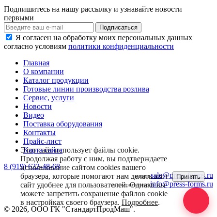
Подпишитесь на нашу рассылку и узнавайте новости
первыми
Я согласен на обработку моих персональных данных
согласно условиям
политики конфиденциальности
Главная
О компании
Каталог продукции
Готовые линии производства розлива
Сервис, услуги
Новости
Видео
Поставка оборудования
Контакты
Прайс-лист
Этот сайт использует файлы cookie.
Карта сайта
Продолжая работу с ним, вы подтверждаете
8 (919) 622-48-68
использование сайтом cookies вашего
sale@press-forms.ru
браузера, которые помогают нам делать этот
Принять
заявки:
info@press-forms.ru
сайт удобнее для пользователей. Однако вы
сотрудничество:
можете запретить сохранение файлов cookie
в настройках своего браузера.
Подробнее
.
© 2026, ООО ГК "СтандартПродМаш".