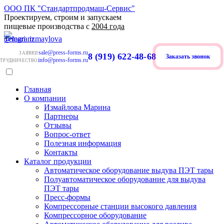
ООО ПК "Стандартпродмаш-Сервис"
Проектируем, строим и запускаем
пищевые производства с
2004 года
sale@press-forms.ru
ЗАЯВКИ
8 (919) 622-48-68
Заказать звонок
info@press-forms.ru
ТРУДНИЧЕСТВО
Главная
О компании
Измайлова Марина
Партнеры
Отзывы
Вопрос-ответ
Полезная информация
Контакты
Каталог продукции
Автоматическое оборудование выдува ПЭТ тары
Полуавтоматическое оборудование для выдува
ПЭТ тары
Пресс-формы
Компрессорные станции высокого давления
Компрессорное оборудование