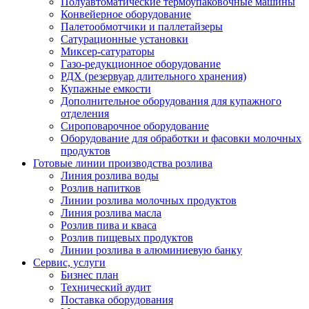
Полуавтоматические термоупаковочные машины
Конвейерное оборудование
Палетообмотчики и паллетайзеры
Сатурационные установки
Миксер-сатураторы
Газо-редукционное оборудование
РДХ (резервуар длительного хранения)
Купажные емкости
Дополнительное оборудования для купажного
отделения
Сироповарочное оборудование
Оборудование для обработки и фасовки молочных
продуктов
Готовые линии производства розлива
Линия розлива воды
Розлив напитков
Линии розлива молочных продуктов
Линия розлива масла
Розлив пива и кваса
Розлив пищевых продуктов
Линии розлива в алюминиевую банку
Сервис, услуги
Бизнес план
Технический аудит
Поставка оборудования