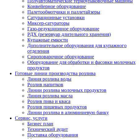
Полуавтоматические термоупаковочные машины
Конвейерное оборудование
Палетообмотчики и паллетайзеры
Сатурационные установки
Миксер-сатураторы
Газо-редукционное оборудование
РДХ (резервуар длительного хранения)
Купажные емкости
Дополнительное оборудования для купажного
отделения
Сироповарочное оборудование
Оборудование для обработки и фасовки молочных
продуктов
Готовые линии производства розлива
Линия розлива воды
Розлив напитков
Линии розлива молочных продуктов
Линия розлива масла
Розлив пива и кваса
Розлив пищевых продуктов
Линии розлива в алюминиевую банку
Сервис, услуги
Бизнес план
Технический аудит
Поставка оборудования