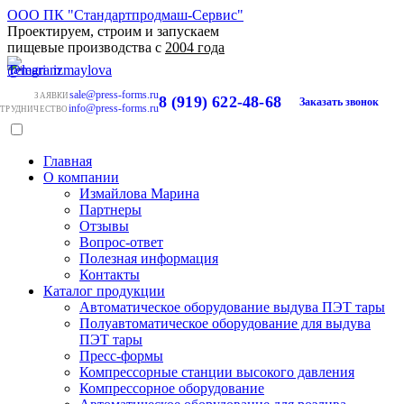
ООО ПК "Стандартпродмаш-Сервис"
Проектируем, строим и запускаем
пищевые производства с
2004 года
sale@press-forms.ru
ЗАЯВКИ
8 (919) 622-48-68
Заказать звонок
info@press-forms.ru
ТРУДНИЧЕСТВО
Главная
О компании
Измайлова Марина
Партнеры
Отзывы
Вопрос-ответ
Полезная информация
Контакты
Каталог продукции
Автоматическое оборудование выдува ПЭТ тары
Полуавтоматическое оборудование для выдува
ПЭТ тары
Пресс-формы
Компрессорные станции высокого давления
Компрессорное оборудование