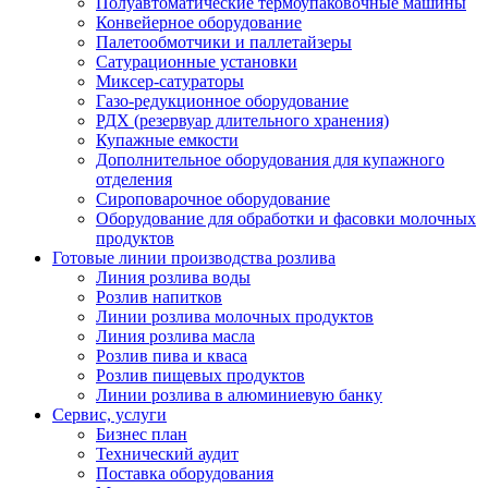
Полуавтоматические термоупаковочные машины
Конвейерное оборудование
Палетообмотчики и паллетайзеры
Сатурационные установки
Миксер-сатураторы
Газо-редукционное оборудование
РДХ (резервуар длительного хранения)
Купажные емкости
Дополнительное оборудования для купажного
отделения
Сироповарочное оборудование
Оборудование для обработки и фасовки молочных
продуктов
Готовые линии производства розлива
Линия розлива воды
Розлив напитков
Линии розлива молочных продуктов
Линия розлива масла
Розлив пива и кваса
Розлив пищевых продуктов
Линии розлива в алюминиевую банку
Сервис, услуги
Бизнес план
Технический аудит
Поставка оборудования