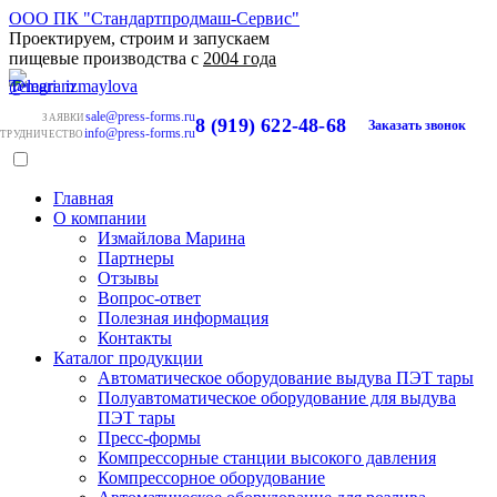
ООО ПК "Стандартпродмаш-Сервис"
Проектируем, строим и запускаем
пищевые производства с
2004 года
sale@press-forms.ru
ЗАЯВКИ
8 (919) 622-48-68
Заказать звонок
info@press-forms.ru
ТРУДНИЧЕСТВО
Главная
О компании
Измайлова Марина
Партнеры
Отзывы
Вопрос-ответ
Полезная информация
Контакты
Каталог продукции
Автоматическое оборудование выдува ПЭТ тары
Полуавтоматическое оборудование для выдува
ПЭТ тары
Пресс-формы
Компрессорные станции высокого давления
Компрессорное оборудование