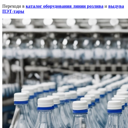
Переходи в
каталог оборудования линии розлива
и
выдува
ПЭТ-тары