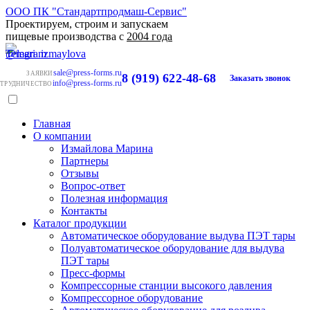
ООО ПК "Стандартпродмаш-Сервис"
Проектируем, строим и запускаем
пищевые производства с
2004 года
sale@press-forms.ru
ЗАЯВКИ
8 (919) 622-48-68
Заказать звонок
info@press-forms.ru
ТРУДНИЧЕСТВО
Главная
О компании
Измайлова Марина
Партнеры
Отзывы
Вопрос-ответ
Полезная информация
Контакты
Каталог продукции
Автоматическое оборудование выдува ПЭТ тары
Полуавтоматическое оборудование для выдува
ПЭТ тары
Пресс-формы
Компрессорные станции высокого давления
Компрессорное оборудование