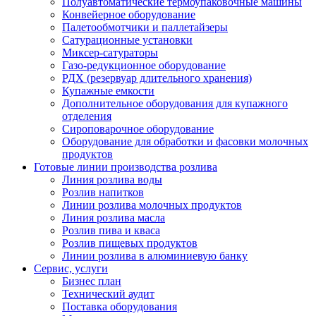
Полуавтоматические термоупаковочные машины
Конвейерное оборудование
Палетообмотчики и паллетайзеры
Сатурационные установки
Миксер-сатураторы
Газо-редукционное оборудование
РДХ (резервуар длительного хранения)
Купажные емкости
Дополнительное оборудования для купажного
отделения
Сироповарочное оборудование
Оборудование для обработки и фасовки молочных
продуктов
Готовые линии производства розлива
Линия розлива воды
Розлив напитков
Линии розлива молочных продуктов
Линия розлива масла
Розлив пива и кваса
Розлив пищевых продуктов
Линии розлива в алюминиевую банку
Сервис, услуги
Бизнес план
Технический аудит
Поставка оборудования