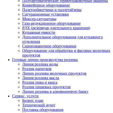
Полуавтоматические термоупаковочные машины
Конвейерное оборудование
Палетообмотчики и паллетайзеры
Сатурационные установки
Миксер-сатураторы
Газо-редукционное оборудование
РДХ (резервуар длительного хранения)
Купажные емкости
Дополнительное оборудования для купажного
отделения
Сироповарочное оборудование
Оборудование для обработки и фасовки молочных
продуктов
Готовые линии производства розлива
Линия розлива воды
Розлив напитков
Линии розлива молочных продуктов
Линия розлива масла
Розлив пива и кваса
Розлив пищевых продуктов
Линии розлива в алюминиевую банку
Сервис, услуги
Бизнес план
Технический аудит
Поставка оборудования