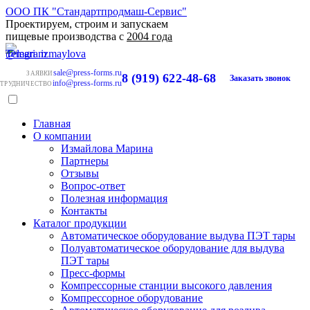
ООО ПК "Стандартпродмаш-Сервис"
Проектируем, строим и запускаем
пищевые производства с
2004 года
sale@press-forms.ru
ЗАЯВКИ
8 (919) 622-48-68
Заказать звонок
info@press-forms.ru
ТРУДНИЧЕСТВО
Главная
О компании
Измайлова Марина
Партнеры
Отзывы
Вопрос-ответ
Полезная информация
Контакты
Каталог продукции
Автоматическое оборудование выдува ПЭТ тары
Полуавтоматическое оборудование для выдува
ПЭТ тары
Пресс-формы
Компрессорные станции высокого давления
Компрессорное оборудование