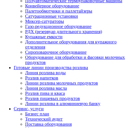
Полуавтоматические термоупаковочные машины
Конвейерное оборудование
Палетообмотчики и паллетайзеры
Сатурационные установки
Миксер-сатураторы
Газо-редукционное оборудование
РДХ (резервуар длительного хранения)
Купажные емкости
Дополнительное оборудования для купажного
отделения
Сироповарочное оборудование
Оборудование для обработки и фасовки молочных
продуктов
Готовые линии производства розлива
Линия розлива воды
Розлив напитков
Линии розлива молочных продуктов
Линия розлива масла
Розлив пива и кваса
Розлив пищевых продуктов
Линии розлива в алюминиевую банку
Сервис, услуги
Бизнес план
Технический аудит
Поставка оборудования