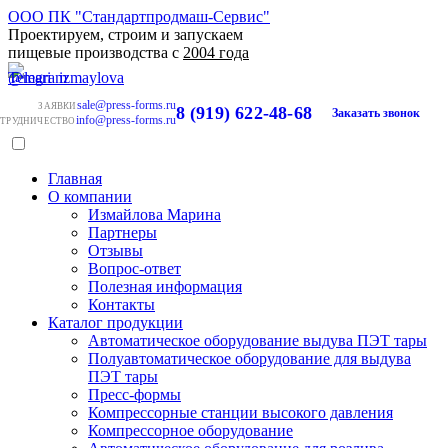
ООО ПК "Стандартпродмаш-Сервис"
Проектируем, строим и запускаем
пищевые производства с
2004 года
sale@press-forms.ru
ЗАЯВКИ
8 (919) 622-48-68
Заказать звонок
info@press-forms.ru
ТРУДНИЧЕСТВО
Главная
О компании
Измайлова Марина
Партнеры
Отзывы
Вопрос-ответ
Полезная информация
Контакты
Каталог продукции
Автоматическое оборудование выдува ПЭТ тары
Полуавтоматическое оборудование для выдува
ПЭТ тары
Пресс-формы
Компрессорные станции высокого давления
Компрессорное оборудование