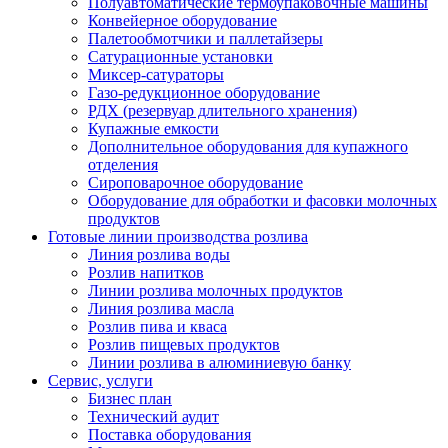
Полуавтоматические термоупаковочные машины
Конвейерное оборудование
Палетообмотчики и паллетайзеры
Сатурационные установки
Миксер-сатураторы
Газо-редукционное оборудование
РДХ (резервуар длительного хранения)
Купажные емкости
Дополнительное оборудования для купажного
отделения
Сироповарочное оборудование
Оборудование для обработки и фасовки молочных
продуктов
Готовые линии производства розлива
Линия розлива воды
Розлив напитков
Линии розлива молочных продуктов
Линия розлива масла
Розлив пива и кваса
Розлив пищевых продуктов
Линии розлива в алюминиевую банку
Сервис, услуги
Бизнес план
Технический аудит
Поставка оборудования