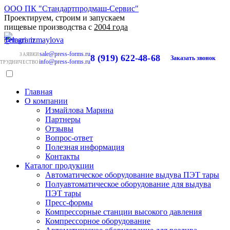
ООО ПК "Стандартпродмаш-Сервис"
Проектируем, строим и запускаем
пищевые производства с
2004 года
sale@press-forms.ru
ЗАЯВКИ
8 (919) 622-48-68
Заказать звонок
info@press-forms.ru
ТРУДНИЧЕСТВО
Главная
О компании
Измайлова Марина
Партнеры
Отзывы
Вопрос-ответ
Полезная информация
Контакты
Каталог продукции
Автоматическое оборудование выдува ПЭТ тары
Полуавтоматическое оборудование для выдува
ПЭТ тары
Пресс-формы
Компрессорные станции высокого давления
Компрессорное оборудование