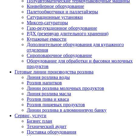
Полуавтоматические термоупаковочные машины
Конвейерное оборудование
Палетообмотчики и паллетайзеры
Сатурационные установки
Миксер-сатураторы
Газо-редукционное оборудование
РДХ (резервуар длительного хранения)
Купажные емкости
Дополнительное оборудования для купажного
отделения
Сироповарочное оборудование
Оборудование для обработки и фасовки молочных
продуктов
Готовые линии производства розлива
Линия розлива воды
Розлив напитков
Линии розлива молочных продуктов
Линия розлива масла
Розлив пива и кваса
Розлив пищевых продуктов
Линии розлива в алюминиевую банку
Сервис, услуги
Бизнес план
Технический аудит
Поставка оборудования