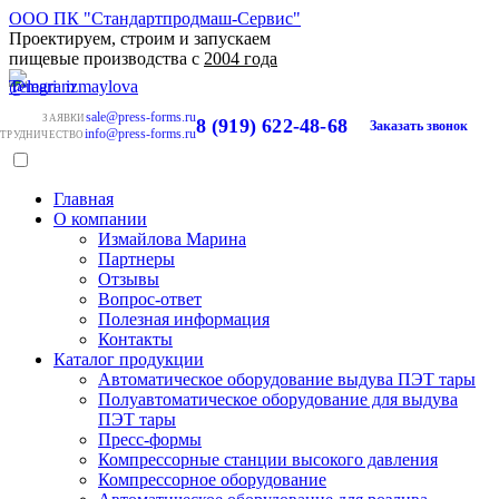
ООО ПК "Стандартпродмаш-Сервис"
Проектируем, строим и запускаем
пищевые производства с
2004 года
sale@press-forms.ru
ЗАЯВКИ
8 (919) 622-48-68
Заказать звонок
info@press-forms.ru
ТРУДНИЧЕСТВО
Главная
О компании
Измайлова Марина
Партнеры
Отзывы
Вопрос-ответ
Полезная информация
Контакты
Каталог продукции
Автоматическое оборудование выдува ПЭТ тары
Полуавтоматическое оборудование для выдува
ПЭТ тары
Пресс-формы
Компрессорные станции высокого давления
Компрессорное оборудование