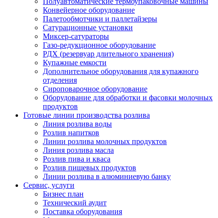
Полуавтоматические термоупаковочные машины
Конвейерное оборудование
Палетообмотчики и паллетайзеры
Сатурационные установки
Миксер-сатураторы
Газо-редукционное оборудование
РДХ (резервуар длительного хранения)
Купажные емкости
Дополнительное оборудования для купажного
отделения
Сироповарочное оборудование
Оборудование для обработки и фасовки молочных
продуктов
Готовые линии производства розлива
Линия розлива воды
Розлив напитков
Линии розлива молочных продуктов
Линия розлива масла
Розлив пива и кваса
Розлив пищевых продуктов
Линии розлива в алюминиевую банку
Сервис, услуги
Бизнес план
Технический аудит
Поставка оборудования