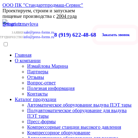
ООО ПК "Стандартпродмаш-Сервис"
Проектируем, строим и запускаем
пищевые производства с
2004 года
sale@press-forms.ru
ЗАЯВКИ
8 (919) 622-48-68
Заказать звонок
info@press-forms.ru
ТРУДНИЧЕСТВО
Главная
О компании
Измайлова Марина
Партнеры
Отзывы
Вопрос-ответ
Полезная информация
Контакты
Каталог продукции
Автоматическое оборудование выдува ПЭТ тары
Полуавтоматическое оборудование для выдува
ПЭТ тары
Пресс-формы
Компрессорные станции высокого давления
Компрессорное оборудование