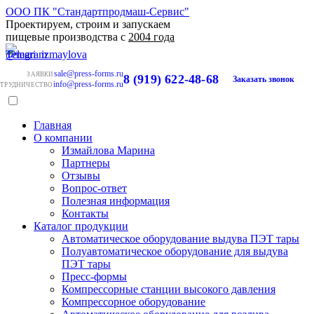
ООО ПК "Стандартпродмаш-Сервис"
Проектируем, строим и запускаем
пищевые производства с
2004 года
sale@press-forms.ru
ЗАЯВКИ
8 (919) 622-48-68
Заказать звонок
info@press-forms.ru
ТРУДНИЧЕСТВО
Главная
О компании
Измайлова Марина
Партнеры
Отзывы
Вопрос-ответ
Полезная информация
Контакты
Каталог продукции
Автоматическое оборудование выдува ПЭТ тары
Полуавтоматическое оборудование для выдува
ПЭТ тары
Пресс-формы
Компрессорные станции высокого давления
Компрессорное оборудование