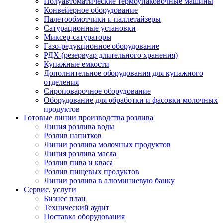
Полуавтоматические термоупаковочные машины
Конвейерное оборудование
Палетообмотчики и паллетайзеры
Сатурационные установки
Миксер-сатураторы
Газо-редукционное оборудование
РДХ (резервуар длительного хранения)
Купажные емкости
Дополнительное оборудования для купажного
отделения
Сироповарочное оборудование
Оборудование для обработки и фасовки молочных
продуктов
Готовые линии производства розлива
Линия розлива воды
Розлив напитков
Линии розлива молочных продуктов
Линия розлива масла
Розлив пива и кваса
Розлив пищевых продуктов
Линии розлива в алюминиевую банку
Сервис, услуги
Бизнес план
Технический аудит
Поставка оборудования