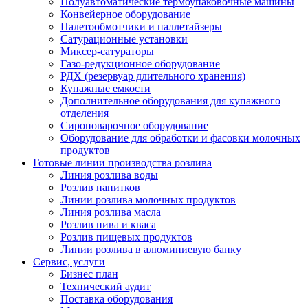
Полуавтоматические термоупаковочные машины
Конвейерное оборудование
Палетообмотчики и паллетайзеры
Сатурационные установки
Миксер-сатураторы
Газо-редукционное оборудование
РДХ (резервуар длительного хранения)
Купажные емкости
Дополнительное оборудования для купажного
отделения
Сироповарочное оборудование
Оборудование для обработки и фасовки молочных
продуктов
Готовые линии производства розлива
Линия розлива воды
Розлив напитков
Линии розлива молочных продуктов
Линия розлива масла
Розлив пива и кваса
Розлив пищевых продуктов
Линии розлива в алюминиевую банку
Сервис, услуги
Бизнес план
Технический аудит
Поставка оборудования