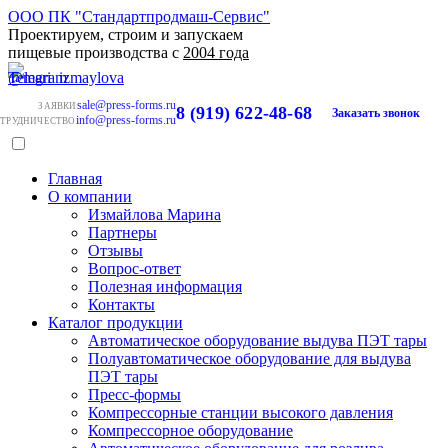
ООО ПК "Стандартпродмаш-Сервис"
Проектируем, строим и запускаем
пищевые производства с
2004 года
sale@press-forms.ru
ЗАЯВКИ
8 (919) 622-48-68
Заказать звонок
info@press-forms.ru
ТРУДНИЧЕСТВО
Главная
О компании
Измайлова Марина
Партнеры
Отзывы
Вопрос-ответ
Полезная информация
Контакты
Каталог продукции
Автоматическое оборудование выдува ПЭТ тары
Полуавтоматическое оборудование для выдува
ПЭТ тары
Пресс-формы
Компрессорные станции высокого давления
Компрессорное оборудование