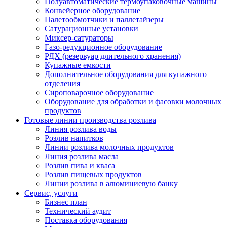
Полуавтоматические термоупаковочные машины
Конвейерное оборудование
Палетообмотчики и паллетайзеры
Сатурационные установки
Миксер-сатураторы
Газо-редукционное оборудование
РДХ (резервуар длительного хранения)
Купажные емкости
Дополнительное оборудования для купажного
отделения
Сироповарочное оборудование
Оборудование для обработки и фасовки молочных
продуктов
Готовые линии производства розлива
Линия розлива воды
Розлив напитков
Линии розлива молочных продуктов
Линия розлива масла
Розлив пива и кваса
Розлив пищевых продуктов
Линии розлива в алюминиевую банку
Сервис, услуги
Бизнес план
Технический аудит
Поставка оборудования