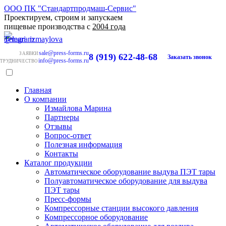
ООО ПК "Стандартпродмаш-Сервис"
Проектируем, строим и запускаем
пищевые производства с
2004 года
sale@press-forms.ru
ЗАЯВКИ
8 (919) 622-48-68
Заказать звонок
info@press-forms.ru
ТРУДНИЧЕСТВО
Главная
О компании
Измайлова Марина
Партнеры
Отзывы
Вопрос-ответ
Полезная информация
Контакты
Каталог продукции
Автоматическое оборудование выдува ПЭТ тары
Полуавтоматическое оборудование для выдува
ПЭТ тары
Пресс-формы
Компрессорные станции высокого давления
Компрессорное оборудование